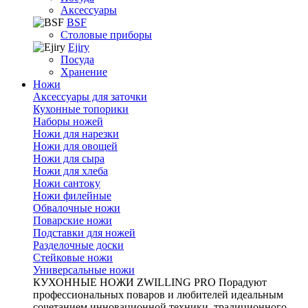
Аксессуары
BSF
Столовые приборы
Ejiry
Посуда
Хранение
Ножи
Аксессуары для заточки
Кухонные топорики
Наборы ножей
Ножи для нарезки
Ножи для овощей
Ножи для сыра
Ножи для хлеба
Ножи сантоку
Ножи филейные
Обвалочные ножи
Поварские ножи
Подставки для ножей
Разделочные доски
Стейковые ножи
Универсальные ножи
КУХОННЫЕ НОЖИ ZWILLING PRO
Порадуют
профессиональных поваров и любителей идеальным
сочетанием инновационной техники, традиционного