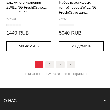
вакуумного хранения
Набор пластиковых
ZWILLING Fresh&Save,
контейнеров ZWILLING
размер S, 10 шт.
Fresh&Save для
вакуумного хранения,
2720-01
2719-01
размер S/M/L, 3 шт.
1440 RUB
5040 RUB
УВЕДОМИТЬ
УВЕДОМИТЬ
1
2
>
>|
Показано с 1 по 24 из 28 (всего 2 страниц)
О НАС