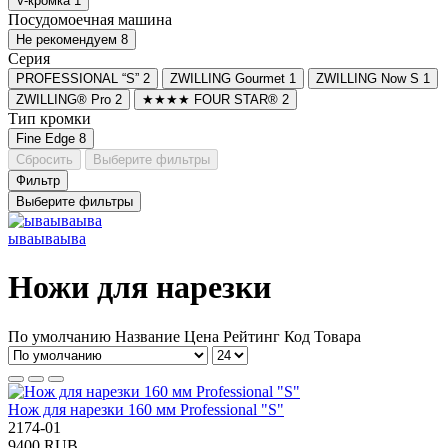
V-кромка
1
Посудомоечная машина
Не рекомендуем
8
Серия
PROFESSIONAL “S”
2
ZWILLING Gourmet
1
ZWILLING Now S
1
ZWILLING® Pro
2
★★★★ FOUR STAR®
2
Тип кромки
Fine Edge
8
Сбросить
Выберите фильтры
Фильтр
Выберите фильтры
ываываыва
Ножи для нарезки
По умолчанию
Название
Цена
Рейтинг
Код Товара
Нож для нарезки 160 мм Professional "S"
2174-01
9400 RUB