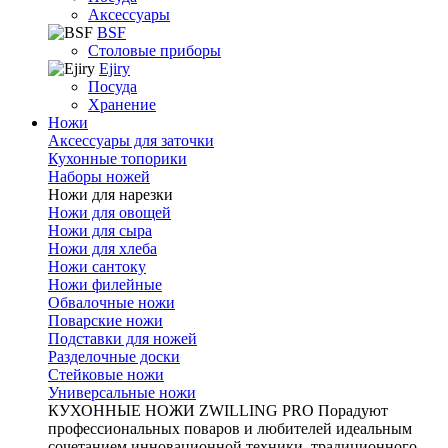
Аксессуары
BSF
Столовые приборы
Ejiry
Посуда
Хранение
Ножи
Аксессуары для заточки
Кухонные топорики
Наборы ножей
Ножи для нарезки
Ножи для овощей
Ножи для сыра
Ножи для хлеба
Ножи сантоку
Ножи филейные
Обвалочные ножи
Поварские ножи
Подставки для ножей
Разделочные доски
Стейковые ножи
Универсальные ножи
КУХОННЫЕ НОЖИ ZWILLING PRO
Порадуют
профессиональных поваров и любителей идеальным
сочетанием инновационной техники, традиционного