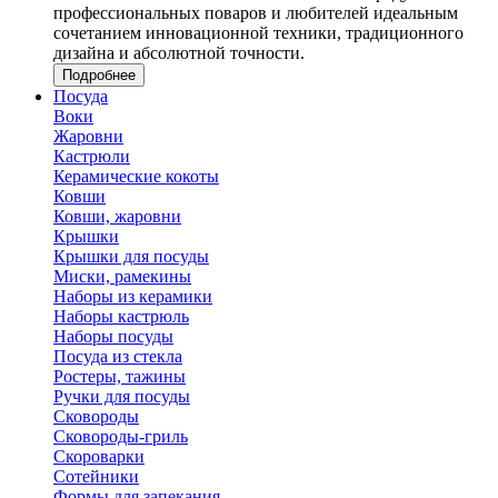
профессиональных поваров и любителей идеальным
сочетанием инновационной техники, традиционного
дизайна и абсолютной точности.
Подробнее
Посуда
Воки
Жаровни
Кастрюли
Керамические кокоты
Ковши
Ковши, жаровни
Крышки
Крышки для посуды
Миски, рамекины
Наборы из керамики
Наборы кастрюль
Наборы посуды
Посуда из стекла
Ростеры, тажины
Ручки для посуды
Сковороды
Сковороды-гриль
Скороварки
Сотейники
Формы для запекания