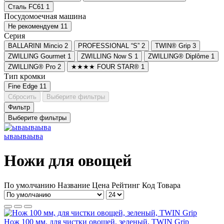
Сталь FC61
1
Посудомоечная машина
Не рекомендуем
11
Серия
BALLARINI Mincio
2
PROFESSIONAL “S”
2
TWIN® Grip
3
ZWILLING Gourmet
1
ZWILLING Now S
1
ZWILLING® Diplôme
1
ZWILLING® Pro
2
★★★★ FOUR STAR®
1
Тип кромки
Fine Edge
11
Сбросить
Выберите фильтры
Фильтр
Выберите фильтры
ываываыва
Ножи для овощей
По умолчанию
Название
Цена
Рейтинг
Код Товара
Нож 100 мм, для чистки овощей, зеленый, TWIN Grip